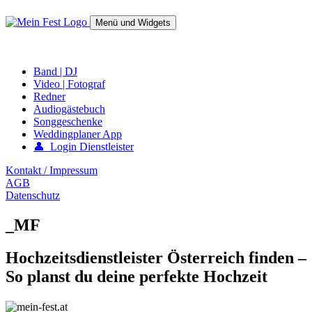
Springe
zum
Menü und Widgets
Inhalt
mein-fest.at – Band / Fotograf für Hochzeit oder Fest buchen!
Band | DJ
Video | Fotograf
Redner
Audiogästebuch
Songgeschenke
Weddingplaner App
👤 Login Dienstleister
Kontakt / Impressum
AGB
Datenschutz
_MF
Hochzeitsdienstleister Österreich finden –
So planst du deine perfekte Hochzeit