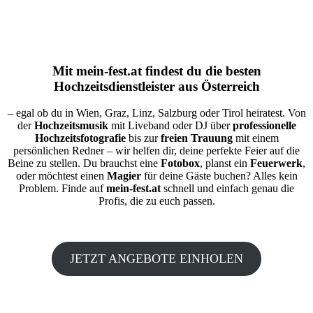
Mit
mein-fest.at
findest du die besten
Hochzeitsdienstleister aus Österreich
– egal ob du in Wien, Graz, Linz, Salzburg oder Tirol heiratest. Von
der
Hochzeitsmusik
mit Liveband oder DJ über
professionelle
Hochzeitsfotografie
bis zur
freien Trauung
mit einem
persönlichen Redner – wir helfen dir, deine perfekte Feier auf die
Beine zu stellen. Du brauchst eine
Fotobox
, planst ein
Feuerwerk
,
oder möchtest einen
Magier
für deine Gäste buchen? Alles kein
Problem. Finde auf
mein-fest.at
schnell und einfach genau die
Profis, die zu euch passen.
JETZT ANGEBOTE EINHOLEN