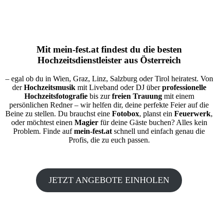
Mit
mein-fest.at
findest du die besten
Hochzeitsdienstleister aus Österreich
– egal ob du in Wien, Graz, Linz, Salzburg oder Tirol heiratest. Von
der
Hochzeitsmusik
mit Liveband oder DJ über
professionelle
Hochzeitsfotografie
bis zur
freien Trauung
mit einem
persönlichen Redner – wir helfen dir, deine perfekte Feier auf die
Beine zu stellen. Du brauchst eine
Fotobox
, planst ein
Feuerwerk
,
oder möchtest einen
Magier
für deine Gäste buchen? Alles kein
Problem. Finde auf
mein-fest.at
schnell und einfach genau die
Profis, die zu euch passen.
JETZT ANGEBOTE EINHOLEN