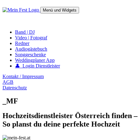
Springe
zum
Menü und Widgets
Inhalt
mein-fest.at – Band / Fotograf für Hochzeit oder Fest buchen!
Band | DJ
Video | Fotograf
Redner
Audiogästebuch
Songgeschenke
Weddingplaner App
👤 Login Dienstleister
Kontakt / Impressum
AGB
Datenschutz
_MF
Hochzeitsdienstleister Österreich finden –
So planst du deine perfekte Hochzeit