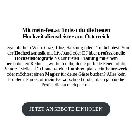
Mit
mein-fest.at
findest du die besten
Hochzeitsdienstleister aus Österreich
– egal ob du in Wien, Graz, Linz, Salzburg oder Tirol heiratest. Von
der
Hochzeitsmusik
mit Liveband oder DJ über
professionelle
Hochzeitsfotografie
bis zur
freien Trauung
mit einem
persönlichen Redner – wir helfen dir, deine perfekte Feier auf die
Beine zu stellen. Du brauchst eine
Fotobox
, planst ein
Feuerwerk
,
oder möchtest einen
Magier
für deine Gäste buchen? Alles kein
Problem. Finde auf
mein-fest.at
schnell und einfach genau die
Profis, die zu euch passen.
JETZT ANGEBOTE EINHOLEN