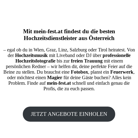
Mit
mein-fest.at
findest du die besten
Hochzeitsdienstleister aus Österreich
– egal ob du in Wien, Graz, Linz, Salzburg oder Tirol heiratest. Von
der
Hochzeitsmusik
mit Liveband oder DJ über
professionelle
Hochzeitsfotografie
bis zur
freien Trauung
mit einem
persönlichen Redner – wir helfen dir, deine perfekte Feier auf die
Beine zu stellen. Du brauchst eine
Fotobox
, planst ein
Feuerwerk
,
oder möchtest einen
Magier
für deine Gäste buchen? Alles kein
Problem. Finde auf
mein-fest.at
schnell und einfach genau die
Profis, die zu euch passen.
JETZT ANGEBOTE EINHOLEN