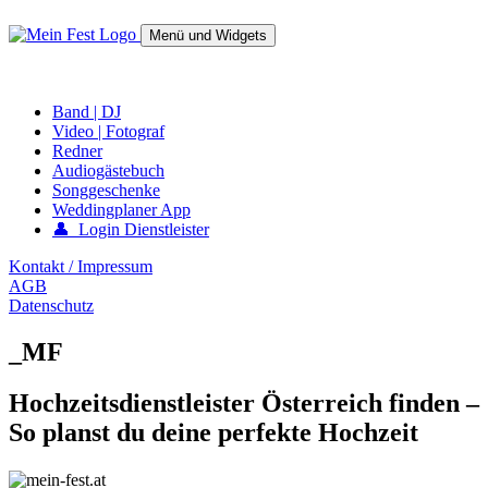
Springe
zum
Menü und Widgets
Inhalt
mein-fest.at – Band / Fotograf für Hochzeit oder Fest buchen!
Band | DJ
Video | Fotograf
Redner
Audiogästebuch
Songgeschenke
Weddingplaner App
👤 Login Dienstleister
Kontakt / Impressum
AGB
Datenschutz
_MF
Hochzeitsdienstleister Österreich finden –
So planst du deine perfekte Hochzeit