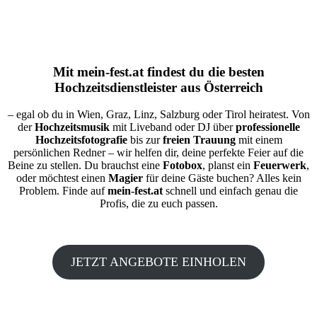
Mit
mein-fest.at
findest du die besten
Hochzeitsdienstleister aus Österreich
– egal ob du in Wien, Graz, Linz, Salzburg oder Tirol heiratest. Von
der
Hochzeitsmusik
mit Liveband oder DJ über
professionelle
Hochzeitsfotografie
bis zur
freien Trauung
mit einem
persönlichen Redner – wir helfen dir, deine perfekte Feier auf die
Beine zu stellen. Du brauchst eine
Fotobox
, planst ein
Feuerwerk
,
oder möchtest einen
Magier
für deine Gäste buchen? Alles kein
Problem. Finde auf
mein-fest.at
schnell und einfach genau die
Profis, die zu euch passen.
JETZT ANGEBOTE EINHOLEN