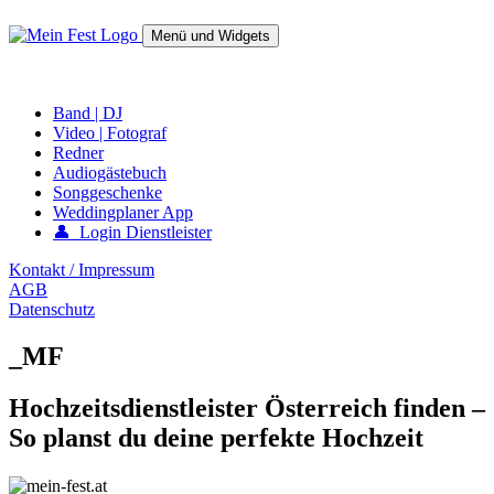
Springe
zum
Menü und Widgets
Inhalt
mein-fest.at – Band / Fotograf für Hochzeit oder Fest buchen!
Band | DJ
Video | Fotograf
Redner
Audiogästebuch
Songgeschenke
Weddingplaner App
👤 Login Dienstleister
Kontakt / Impressum
AGB
Datenschutz
_MF
Hochzeitsdienstleister Österreich finden –
So planst du deine perfekte Hochzeit