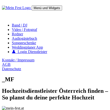
Springe
zum
Menü und Widgets
Inhalt
mein-fest.at – Band / Fotograf für Hochzeit oder Fest buchen!
Band | DJ
Video | Fotograf
Redner
Audiogästebuch
Songgeschenke
Weddingplaner App
👤 Login Dienstleister
Kontakt / Impressum
AGB
Datenschutz
_MF
Hochzeitsdienstleister Österreich finden –
So planst du deine perfekte Hochzeit