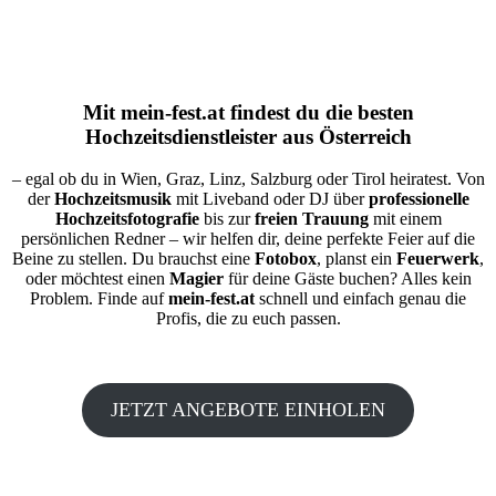
Mit
mein-fest.at
findest du die besten
Hochzeitsdienstleister aus Österreich
– egal ob du in Wien, Graz, Linz, Salzburg oder Tirol heiratest. Von
der
Hochzeitsmusik
mit Liveband oder DJ über
professionelle
Hochzeitsfotografie
bis zur
freien Trauung
mit einem
persönlichen Redner – wir helfen dir, deine perfekte Feier auf die
Beine zu stellen. Du brauchst eine
Fotobox
, planst ein
Feuerwerk
,
oder möchtest einen
Magier
für deine Gäste buchen? Alles kein
Problem. Finde auf
mein-fest.at
schnell und einfach genau die
Profis, die zu euch passen.
JETZT ANGEBOTE EINHOLEN