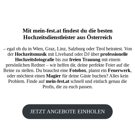
Mit
mein-fest.at
findest du die besten
Hochzeitsdienstleister aus Österreich
– egal ob du in Wien, Graz, Linz, Salzburg oder Tirol heiratest. Von
der
Hochzeitsmusik
mit Liveband oder DJ über
professionelle
Hochzeitsfotografie
bis zur
freien Trauung
mit einem
persönlichen Redner – wir helfen dir, deine perfekte Feier auf die
Beine zu stellen. Du brauchst eine
Fotobox
, planst ein
Feuerwerk
,
oder möchtest einen
Magier
für deine Gäste buchen? Alles kein
Problem. Finde auf
mein-fest.at
schnell und einfach genau die
Profis, die zu euch passen.
JETZT ANGEBOTE EINHOLEN