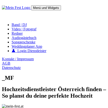
Springe
zum
Menü und Widgets
Inhalt
mein-fest.at – Band / Fotograf für Hochzeit oder Fest buchen!
Band | DJ
Video | Fotograf
Redner
Audiogästebuch
Songgeschenke
Weddingplaner App
👤 Login Dienstleister
Kontakt / Impressum
AGB
Datenschutz
_MF
Hochzeitsdienstleister Österreich finden –
So planst du deine perfekte Hochzeit