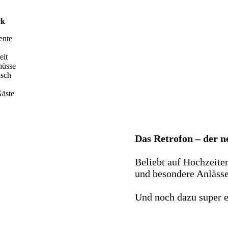
ck
ente
eit
hüsse
nsch
äste
Das Retrofon – der 
Beliebt auf Hochzeite
und besondere Anlässe 
Und noch dazu super e