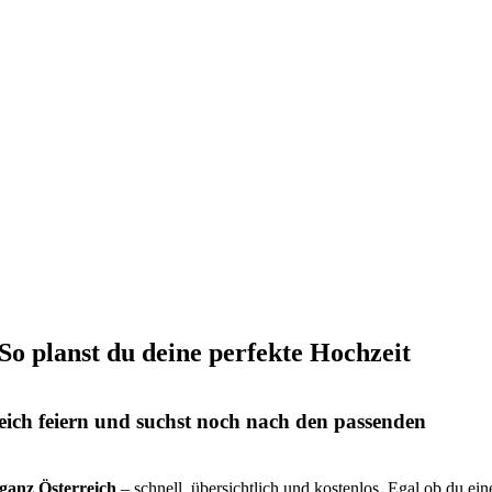
 So planst du deine perfekte Hochzeit
eich feiern und suchst noch nach den passenden
s ganz Österreich
– schnell, übersichtlich und kostenlos. Egal ob du ein