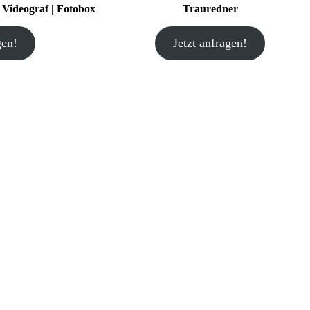
| Videograf | Fotobox
Trauredner
gen!
Jetzt anfragen!