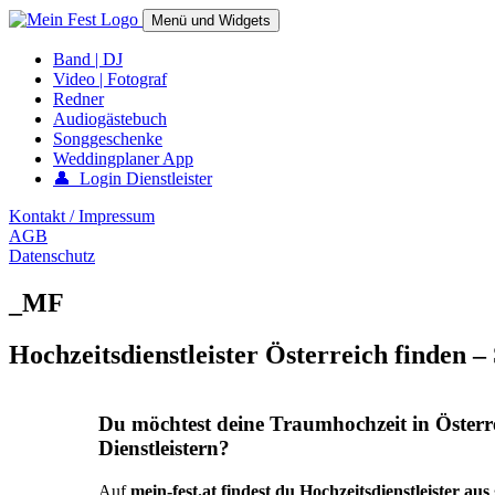
Springe
Menü und Widgets
zum
Inhalt
mein-fest.at – Band / Fotograf für Hochzeit oder Fest buchen!
Band | DJ
Video | Fotograf
Redner
Audiogästebuch
Songgeschenke
Weddingplaner App
👤 Login Dienstleister
Kontakt / Impressum
AGB
Datenschutz
_MF
Hochzeitsdienstleister Österreich finden –
Du möchtest deine Traumhochzeit in Österr
Dienstleistern?
Auf
mein-fest.at findest du Hochzeitsdienstleister au