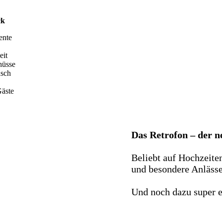
ck
ente
eit
hüsse
nsch
äste
Das Retrofon – der 
Beliebt auf Hochzeite
und besondere Anlässe 
Und noch dazu super e