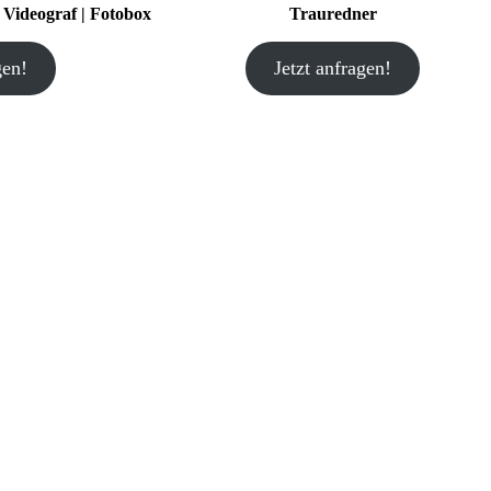
| Videograf | Fotobox
Trauredner
gen!
Jetzt anfragen!