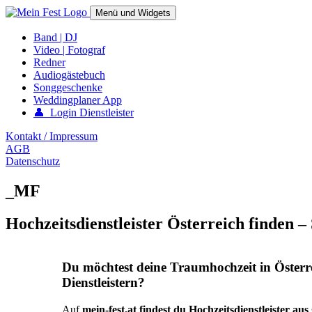
Springe
Menü und Widgets
zum
Inhalt
mein-fest.at – Band / Fotograf für Hochzeit oder Fest buchen!
Band | DJ
Video | Fotograf
Redner
Audiogästebuch
Songgeschenke
Weddingplaner App
👤 Login Dienstleister
Kontakt / Impressum
AGB
Datenschutz
_MF
Hochzeitsdienstleister Österreich finden –
Du möchtest deine Traumhochzeit in Österr
Dienstleistern?
Auf
mein-fest.at findest du Hochzeitsdienstleister au