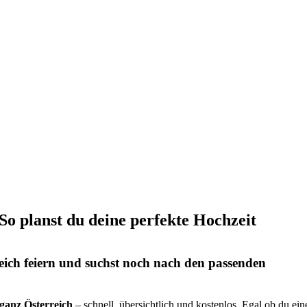
 So planst du deine perfekte Hochzeit
eich feiern und suchst noch nach den passenden
s ganz Österreich
– schnell, übersichtlich und kostenlos. Egal ob du ein