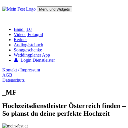
Springe
zum
Menü und Widgets
Inhalt
mein-fest.at – Band / Fotograf für Hochzeit oder Fest buchen!
Band | DJ
Video | Fotograf
Redner
Audiogästebuch
Songgeschenke
Weddingplaner App
👤 Login Dienstleister
Kontakt / Impressum
AGB
Datenschutz
_MF
Hochzeitsdienstleister Österreich finden –
So planst du deine perfekte Hochzeit