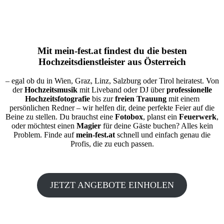
Mit
mein-fest.at
findest du die besten
Hochzeitsdienstleister aus Österreich
– egal ob du in Wien, Graz, Linz, Salzburg oder Tirol heiratest. Von
der
Hochzeitsmusik
mit Liveband oder DJ über
professionelle
Hochzeitsfotografie
bis zur
freien Trauung
mit einem
persönlichen Redner – wir helfen dir, deine perfekte Feier auf die
Beine zu stellen. Du brauchst eine
Fotobox
, planst ein
Feuerwerk
,
oder möchtest einen
Magier
für deine Gäste buchen? Alles kein
Problem. Finde auf
mein-fest.at
schnell und einfach genau die
Profis, die zu euch passen.
JETZT ANGEBOTE EINHOLEN