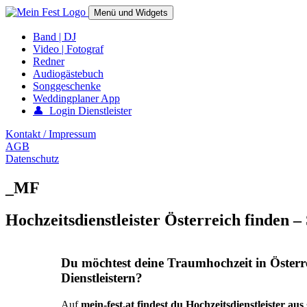
Springe
Menü und Widgets
zum
Inhalt
mein-fest.at – Band / Fotograf für Hochzeit oder Fest buchen!
Band | DJ
Video | Fotograf
Redner
Audiogästebuch
Songgeschenke
Weddingplaner App
👤 Login Dienstleister
Kontakt / Impressum
AGB
Datenschutz
_MF
Hochzeitsdienstleister Österreich finden –
Du möchtest deine Traumhochzeit in Österr
Dienstleistern?
Auf
mein-fest.at findest du Hochzeitsdienstleister au