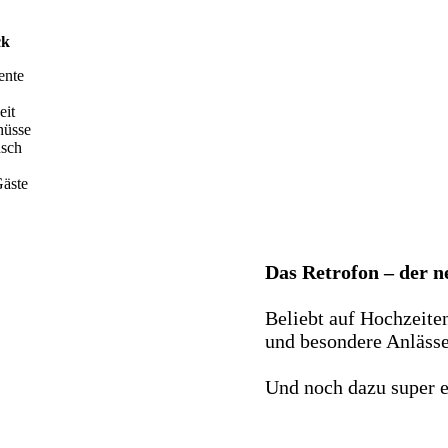
ck
ente
eit
hüsse
nsch
äste
Das Retrofon – der 
Beliebt auf Hochzeite
und besondere Anlässe 
Und noch dazu super e