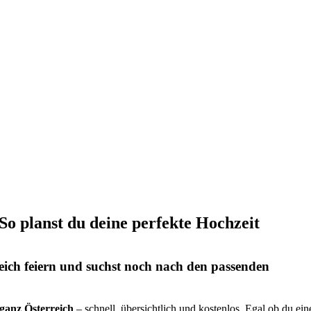
 So planst du deine perfekte Hochzeit
eich feiern und suchst noch nach den passenden
s ganz Österreich
– schnell, übersichtlich und kostenlos. Egal ob du ein