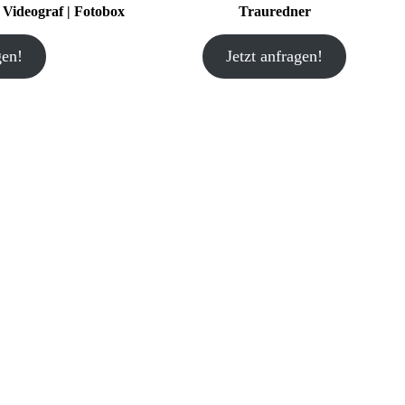
| Videograf | Fotobox
Trauredner
gen!
Jetzt anfragen!