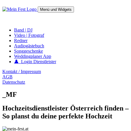
Springe
zum
Menü und Widgets
Inhalt
mein-fest.at – Band / Fotograf für Hochzeit oder Fest buchen!
Band | DJ
Video | Fotograf
Redner
Audiogästebuch
Songgeschenke
Weddingplaner App
👤 Login Dienstleister
Kontakt / Impressum
AGB
Datenschutz
_MF
Hochzeitsdienstleister Österreich finden –
So planst du deine perfekte Hochzeit