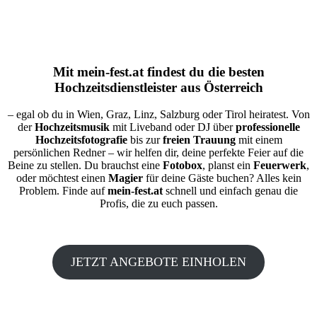
Mit
mein-fest.at
findest du die besten
Hochzeitsdienstleister aus Österreich
– egal ob du in Wien, Graz, Linz, Salzburg oder Tirol heiratest. Von
der
Hochzeitsmusik
mit Liveband oder DJ über
professionelle
Hochzeitsfotografie
bis zur
freien Trauung
mit einem
persönlichen Redner – wir helfen dir, deine perfekte Feier auf die
Beine zu stellen. Du brauchst eine
Fotobox
, planst ein
Feuerwerk
,
oder möchtest einen
Magier
für deine Gäste buchen? Alles kein
Problem. Finde auf
mein-fest.at
schnell und einfach genau die
Profis, die zu euch passen.
JETZT ANGEBOTE EINHOLEN