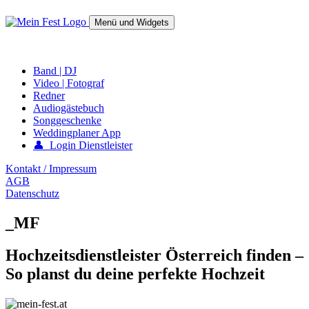
Springe
zum
Menü und Widgets
Inhalt
mein-fest.at – Band / Fotograf für Hochzeit oder Fest buchen!
Band | DJ
Video | Fotograf
Redner
Audiogästebuch
Songgeschenke
Weddingplaner App
👤 Login Dienstleister
Kontakt / Impressum
AGB
Datenschutz
_MF
Hochzeitsdienstleister Österreich finden –
So planst du deine perfekte Hochzeit