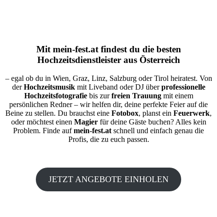
Mit
mein-fest.at
findest du die besten
Hochzeitsdienstleister aus Österreich
– egal ob du in Wien, Graz, Linz, Salzburg oder Tirol heiratest. Von
der
Hochzeitsmusik
mit Liveband oder DJ über
professionelle
Hochzeitsfotografie
bis zur
freien Trauung
mit einem
persönlichen Redner – wir helfen dir, deine perfekte Feier auf die
Beine zu stellen. Du brauchst eine
Fotobox
, planst ein
Feuerwerk
,
oder möchtest einen
Magier
für deine Gäste buchen? Alles kein
Problem. Finde auf
mein-fest.at
schnell und einfach genau die
Profis, die zu euch passen.
JETZT ANGEBOTE EINHOLEN