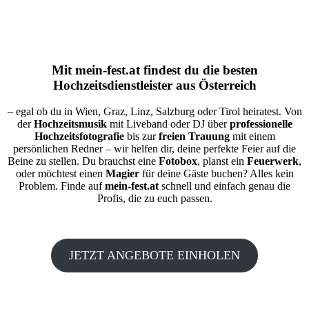
Mit
mein-fest.at
findest du die besten
Hochzeitsdienstleister aus Österreich
– egal ob du in Wien, Graz, Linz, Salzburg oder Tirol heiratest. Von
der
Hochzeitsmusik
mit Liveband oder DJ über
professionelle
Hochzeitsfotografie
bis zur
freien Trauung
mit einem
persönlichen Redner – wir helfen dir, deine perfekte Feier auf die
Beine zu stellen. Du brauchst eine
Fotobox
, planst ein
Feuerwerk
,
oder möchtest einen
Magier
für deine Gäste buchen? Alles kein
Problem. Finde auf
mein-fest.at
schnell und einfach genau die
Profis, die zu euch passen.
JETZT ANGEBOTE EINHOLEN