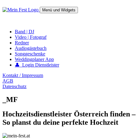
Springe
zum
Menü und Widgets
Inhalt
mein-fest.at – Band / Fotograf für Hochzeit oder Fest buchen!
Band | DJ
Video | Fotograf
Redner
Audiogästebuch
Songgeschenke
Weddingplaner App
👤 Login Dienstleister
Kontakt / Impressum
AGB
Datenschutz
_MF
Hochzeitsdienstleister Österreich finden –
So planst du deine perfekte Hochzeit