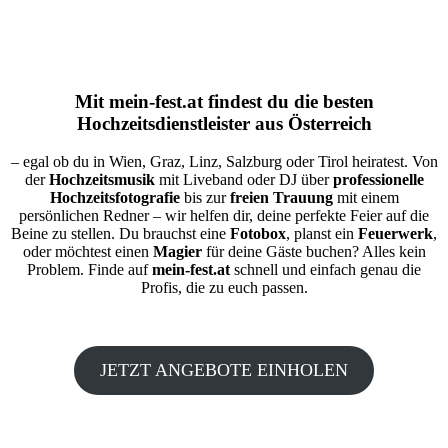
Mit
mein-fest.at
findest du die besten
Hochzeitsdienstleister aus Österreich
– egal ob du in Wien, Graz, Linz, Salzburg oder Tirol heiratest. Von
der
Hochzeitsmusik
mit Liveband oder DJ über
professionelle
Hochzeitsfotografie
bis zur
freien Trauung
mit einem
persönlichen Redner – wir helfen dir, deine perfekte Feier auf die
Beine zu stellen. Du brauchst eine
Fotobox
, planst ein
Feuerwerk
,
oder möchtest einen
Magier
für deine Gäste buchen? Alles kein
Problem. Finde auf
mein-fest.at
schnell und einfach genau die
Profis, die zu euch passen.
JETZT ANGEBOTE EINHOLEN