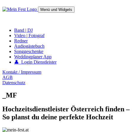
Springe
zum
Menü und Widgets
Inhalt
mein-fest.at – Band / Fotograf für Hochzeit oder Fest buchen!
Band | DJ
Video | Fotograf
Redner
Audiogästebuch
Songgeschenke
Weddingplaner App
👤 Login Dienstleister
Kontakt / Impressum
AGB
Datenschutz
_MF
Hochzeitsdienstleister Österreich finden –
So planst du deine perfekte Hochzeit