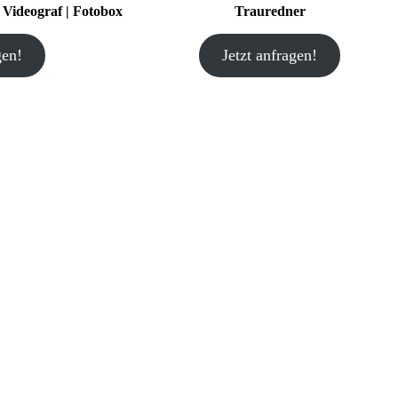
| Videograf | Fotobox
Trauredner
gen!
Jetzt anfragen!