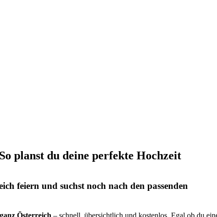
 So planst du deine perfekte Hochzeit
eich feiern und suchst noch nach den passenden
s ganz Österreich
– schnell, übersichtlich und kostenlos. Egal ob du ein