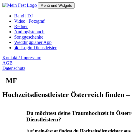
Springe
Menü und Widgets
zum
Inhalt
mein-fest.at – Band / Fotograf für Hochzeit oder Fest buchen!
Band | DJ
Video | Fotograf
Redner
Audiogästebuch
Songgeschenke
Weddingplaner App
👤 Login Dienstleister
Kontakt / Impressum
AGB
Datenschutz
_MF
Hochzeitsdienstleister Österreich finden –
Du möchtest deine Traumhochzeit in Österr
Dienstleistern?
Auf
mein-fest.at findest du Hochzeitsdienstleister au