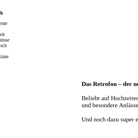
ck
ente
eit
hüsse
nsch
äste
Das Retrofon – der 
Beliebt auf Hochzeite
und besondere Anlässe 
Und noch dazu super e