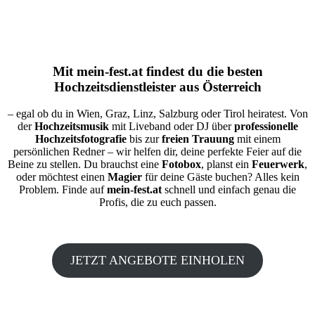
Mit
mein-fest.at
findest du die besten
Hochzeitsdienstleister aus Österreich
– egal ob du in Wien, Graz, Linz, Salzburg oder Tirol heiratest. Von
der
Hochzeitsmusik
mit Liveband oder DJ über
professionelle
Hochzeitsfotografie
bis zur
freien Trauung
mit einem
persönlichen Redner – wir helfen dir, deine perfekte Feier auf die
Beine zu stellen. Du brauchst eine
Fotobox
, planst ein
Feuerwerk
,
oder möchtest einen
Magier
für deine Gäste buchen? Alles kein
Problem. Finde auf
mein-fest.at
schnell und einfach genau die
Profis, die zu euch passen.
JETZT ANGEBOTE EINHOLEN