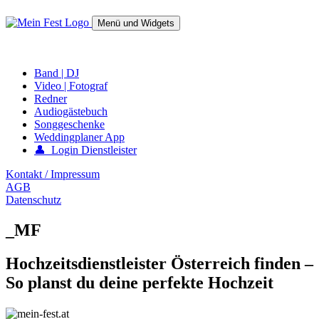
Springe
zum
Menü und Widgets
Inhalt
mein-fest.at – Band / Fotograf für Hochzeit oder Fest buchen!
Band | DJ
Video | Fotograf
Redner
Audiogästebuch
Songgeschenke
Weddingplaner App
👤 Login Dienstleister
Kontakt / Impressum
AGB
Datenschutz
_MF
Hochzeitsdienstleister Österreich finden –
So planst du deine perfekte Hochzeit