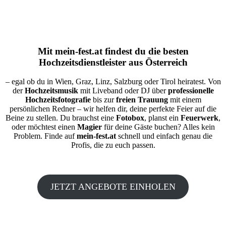
Mit
mein-fest.at
findest du die besten
Hochzeitsdienstleister aus Österreich
– egal ob du in Wien, Graz, Linz, Salzburg oder Tirol heiratest. Von
der
Hochzeitsmusik
mit Liveband oder DJ über
professionelle
Hochzeitsfotografie
bis zur
freien Trauung
mit einem
persönlichen Redner – wir helfen dir, deine perfekte Feier auf die
Beine zu stellen. Du brauchst eine
Fotobox
, planst ein
Feuerwerk
,
oder möchtest einen
Magier
für deine Gäste buchen? Alles kein
Problem. Finde auf
mein-fest.at
schnell und einfach genau die
Profis, die zu euch passen.
JETZT ANGEBOTE EINHOLEN