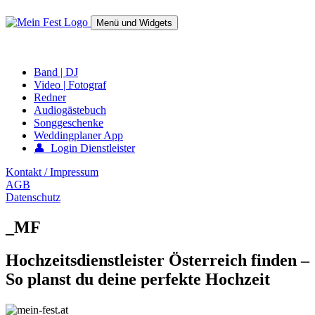
Springe
zum
Menü und Widgets
Inhalt
mein-fest.at – Band / Fotograf für Hochzeit oder Fest buchen!
Band | DJ
Video | Fotograf
Redner
Audiogästebuch
Songgeschenke
Weddingplaner App
👤 Login Dienstleister
Kontakt / Impressum
AGB
Datenschutz
_MF
Hochzeitsdienstleister Österreich finden –
So planst du deine perfekte Hochzeit