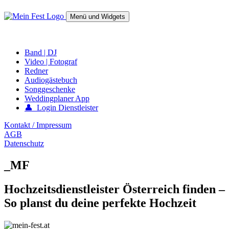
Springe
zum
Menü und Widgets
Inhalt
mein-fest.at – Band / Fotograf für Hochzeit oder Fest buchen!
Band | DJ
Video | Fotograf
Redner
Audiogästebuch
Songgeschenke
Weddingplaner App
👤 Login Dienstleister
Kontakt / Impressum
AGB
Datenschutz
_MF
Hochzeitsdienstleister Österreich finden –
So planst du deine perfekte Hochzeit