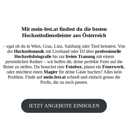
Mit
mein-fest.at
findest du die besten
Hochzeitsdienstleister aus Österreich
– egal ob du in Wien, Graz, Linz, Salzburg oder Tirol heiratest. Von
der
Hochzeitsmusik
mit Liveband oder DJ über
professionelle
Hochzeitsfotografie
bis zur
freien Trauung
mit einem
persönlichen Redner – wir helfen dir, deine perfekte Feier auf die
Beine zu stellen. Du brauchst eine
Fotobox
, planst ein
Feuerwerk
,
oder möchtest einen
Magier
für deine Gäste buchen? Alles kein
Problem. Finde auf
mein-fest.at
schnell und einfach genau die
Profis, die zu euch passen.
JETZT ANGEBOTE EINHOLEN