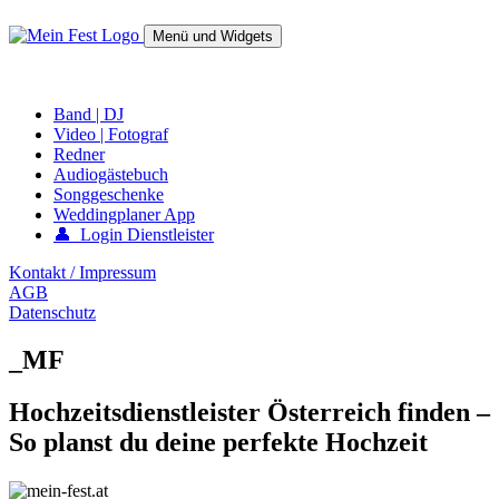
Springe
zum
Menü und Widgets
Inhalt
mein-fest.at – Band / Fotograf für Hochzeit oder Fest buchen!
Band | DJ
Video | Fotograf
Redner
Audiogästebuch
Songgeschenke
Weddingplaner App
👤 Login Dienstleister
Kontakt / Impressum
AGB
Datenschutz
_MF
Hochzeitsdienstleister Österreich finden –
So planst du deine perfekte Hochzeit