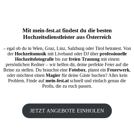
Mit
mein-fest.at
findest du die besten
Hochzeitsdienstleister aus Österreich
– egal ob du in Wien, Graz, Linz, Salzburg oder Tirol heiratest. Von
der
Hochzeitsmusik
mit Liveband oder DJ über
professionelle
Hochzeitsfotografie
bis zur
freien Trauung
mit einem
persönlichen Redner – wir helfen dir, deine perfekte Feier auf die
Beine zu stellen. Du brauchst eine
Fotobox
, planst ein
Feuerwerk
,
oder möchtest einen
Magier
für deine Gäste buchen? Alles kein
Problem. Finde auf
mein-fest.at
schnell und einfach genau die
Profis, die zu euch passen.
JETZT ANGEBOTE EINHOLEN