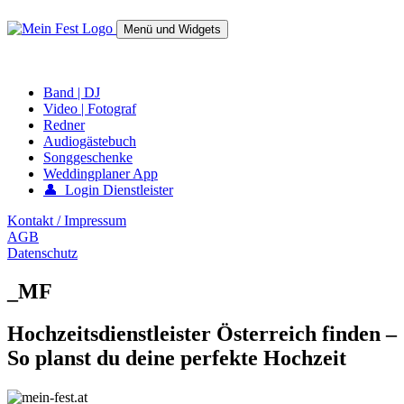
Springe
zum
Menü und Widgets
Inhalt
mein-fest.at – Band / Fotograf für Hochzeit oder Fest buchen!
Band | DJ
Video | Fotograf
Redner
Audiogästebuch
Songgeschenke
Weddingplaner App
👤 Login Dienstleister
Kontakt / Impressum
AGB
Datenschutz
_MF
Hochzeitsdienstleister Österreich finden –
So planst du deine perfekte Hochzeit