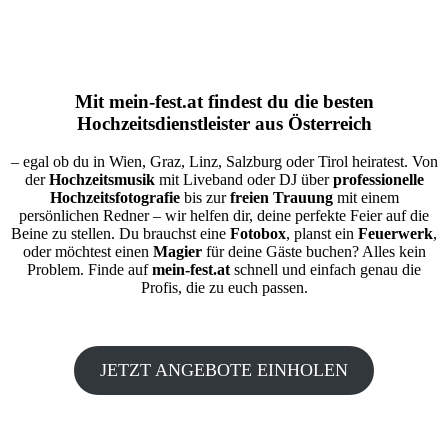
Mit
mein-fest.at
findest du die besten
Hochzeitsdienstleister aus Österreich
– egal ob du in Wien, Graz, Linz, Salzburg oder Tirol heiratest. Von
der
Hochzeitsmusik
mit Liveband oder DJ über
professionelle
Hochzeitsfotografie
bis zur
freien Trauung
mit einem
persönlichen Redner – wir helfen dir, deine perfekte Feier auf die
Beine zu stellen. Du brauchst eine
Fotobox
, planst ein
Feuerwerk
,
oder möchtest einen
Magier
für deine Gäste buchen? Alles kein
Problem. Finde auf
mein-fest.at
schnell und einfach genau die
Profis, die zu euch passen.
JETZT ANGEBOTE EINHOLEN