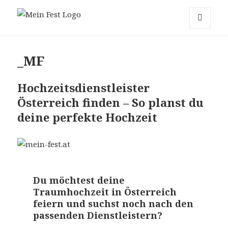
mein-fest.at – Band / Fotograf für
MENÜ
Hochzeit oder Fest buchen!
UND
WIDGETS
_MF
Hochzeitsdienstleister
Österreich finden – So planst du
deine perfekte Hochzeit
Du möchtest deine
Traumhochzeit in Österreich
feiern und suchst noch nach den
passenden Dienstleistern?