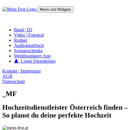
Springe
zum
Menü und Widgets
Inhalt
mein-fest.at – Band / Fotograf für Hochzeit oder Fest buchen!
Band | DJ
Video | Fotograf
Redner
Audiogästebuch
Songgeschenke
Weddingplaner App
👤 Login Dienstleister
Kontakt / Impressum
AGB
Datenschutz
_MF
Hochzeitsdienstleister Österreich finden –
So planst du deine perfekte Hochzeit