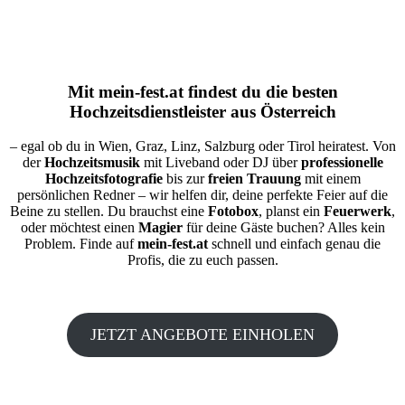
Mit
mein-fest.at
findest du die besten
Hochzeitsdienstleister aus Österreich
– egal ob du in Wien, Graz, Linz, Salzburg oder Tirol heiratest. Von
der
Hochzeitsmusik
mit Liveband oder DJ über
professionelle
Hochzeitsfotografie
bis zur
freien Trauung
mit einem
persönlichen Redner – wir helfen dir, deine perfekte Feier auf die
Beine zu stellen. Du brauchst eine
Fotobox
, planst ein
Feuerwerk
,
oder möchtest einen
Magier
für deine Gäste buchen? Alles kein
Problem. Finde auf
mein-fest.at
schnell und einfach genau die
Profis, die zu euch passen.
JETZT ANGEBOTE EINHOLEN