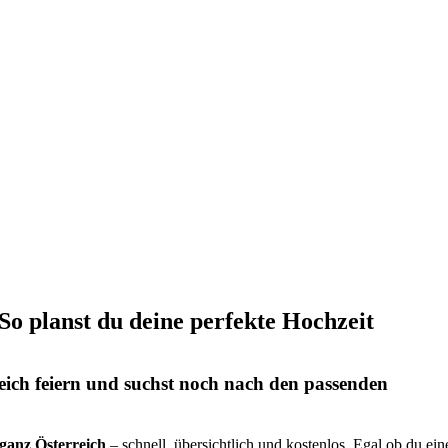
 So planst du deine perfekte Hochzeit
eich feiern und suchst noch nach den passenden
s ganz Österreich
– schnell, übersichtlich und kostenlos. Egal ob du ein