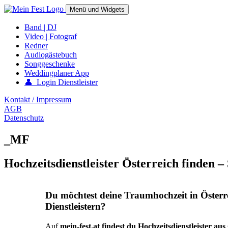
Springe
Menü und Widgets
zum
Inhalt
mein-fest.at – Band / Fotograf für Hochzeit oder Fest buchen!
Band | DJ
Video | Fotograf
Redner
Audiogästebuch
Songgeschenke
Weddingplaner App
👤 Login Dienstleister
Kontakt / Impressum
AGB
Datenschutz
_MF
Hochzeitsdienstleister Österreich finden –
Du möchtest deine Traumhochzeit in Österr
Dienstleistern?
Auf
mein-fest.at findest du Hochzeitsdienstleister au