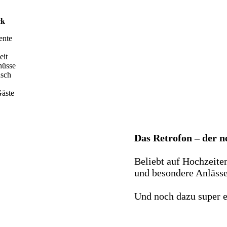
ck
ente
eit
hüsse
nsch
äste
Das Retrofon – der 
Beliebt auf Hochzeite
und besondere Anlässe 
Und noch dazu super e