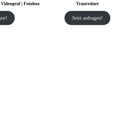
| Videograf | Fotobox
Trauredner
gen!
Jetzt anfragen!