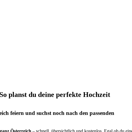
 So planst du deine perfekte Hochzeit
eich feiern und suchst noch nach den passenden
s ganz Österreich
– schnell, übersichtlich und kostenlos. Egal ob du ein