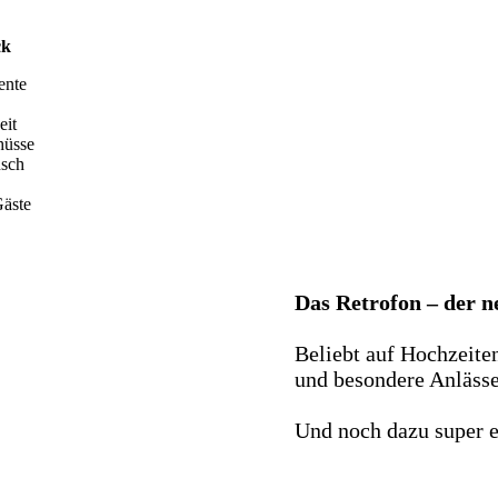
ck
ente
eit
hüsse
nsch
äste
Das Retrofon – der 
Beliebt auf Hochzeite
und besondere Anlässe 
Und noch dazu super e