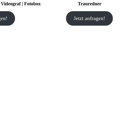
| Videograf | Fotobox
Trauredner
gen!
Jetzt anfragen!