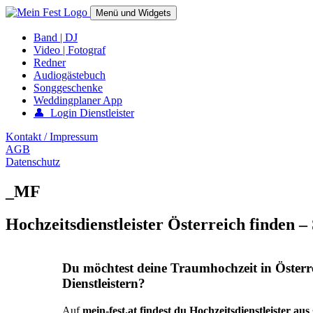
Springe
Menü und Widgets
zum
Inhalt
mein-fest.at – Band / Fotograf für Hochzeit oder Fest buchen!
Band | DJ
Video | Fotograf
Redner
Audiogästebuch
Songgeschenke
Weddingplaner App
👤 Login Dienstleister
Kontakt / Impressum
AGB
Datenschutz
_MF
Hochzeitsdienstleister Österreich finden –
Du möchtest deine Traumhochzeit in Österr
Dienstleistern?
Auf
mein-fest.at findest du Hochzeitsdienstleister au