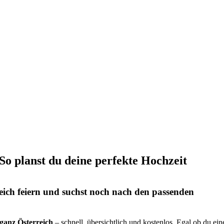
 So planst du deine perfekte Hochzeit
eich feiern und suchst noch nach den passenden
s ganz Österreich
– schnell, übersichtlich und kostenlos. Egal ob du ein