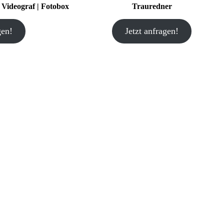
| Videograf | Fotobox
Trauredner
gen!
Jetzt anfragen!