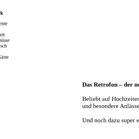
ck
ente
eit
hüsse
nsch
äste
Das Retrofon – der 
Beliebt auf Hochzeite
und besondere Anlässe 
Und noch dazu super e