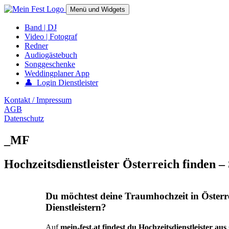
Springe
Menü und Widgets
zum
Inhalt
mein-fest.at – Band / Fotograf für Hochzeit oder Fest buchen!
Band | DJ
Video | Fotograf
Redner
Audiogästebuch
Songgeschenke
Weddingplaner App
👤 Login Dienstleister
Kontakt / Impressum
AGB
Datenschutz
_MF
Hochzeitsdienstleister Österreich finden –
Du möchtest deine Traumhochzeit in Österr
Dienstleistern?
Auf
mein-fest.at findest du Hochzeitsdienstleister au