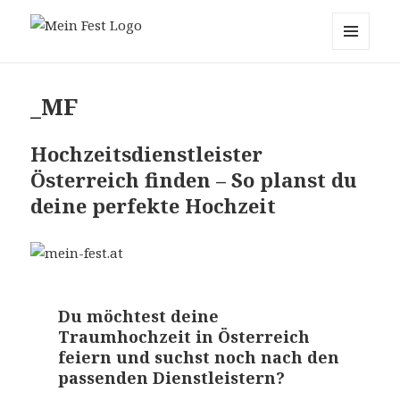
mein-fest.at – Band / Fotograf für
MENÜ
Hochzeit oder Fest buchen!
UND
WIDGETS
_MF
Hochzeitsdienstleister
Österreich finden – So planst du
deine perfekte Hochzeit
Du möchtest deine
Traumhochzeit in Österreich
feiern und suchst noch nach den
passenden Dienstleistern?