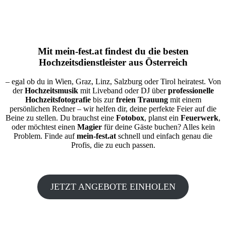
Mit
mein-fest.at
findest du die besten
Hochzeitsdienstleister aus Österreich
– egal ob du in Wien, Graz, Linz, Salzburg oder Tirol heiratest. Von
der
Hochzeitsmusik
mit Liveband oder DJ über
professionelle
Hochzeitsfotografie
bis zur
freien Trauung
mit einem
persönlichen Redner – wir helfen dir, deine perfekte Feier auf die
Beine zu stellen. Du brauchst eine
Fotobox
, planst ein
Feuerwerk
,
oder möchtest einen
Magier
für deine Gäste buchen? Alles kein
Problem. Finde auf
mein-fest.at
schnell und einfach genau die
Profis, die zu euch passen.
JETZT ANGEBOTE EINHOLEN