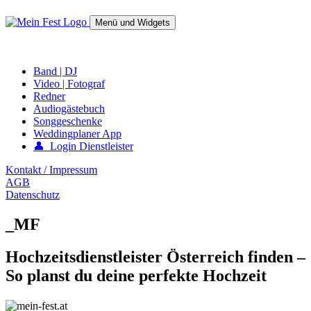
Springe
zum
Menü und Widgets
Inhalt
mein-fest.at – Band / Fotograf für Hochzeit oder Fest buchen!
Band | DJ
Video | Fotograf
Redner
Audiogästebuch
Songgeschenke
Weddingplaner App
👤 Login Dienstleister
Kontakt / Impressum
AGB
Datenschutz
_MF
Hochzeitsdienstleister Österreich finden –
So planst du deine perfekte Hochzeit