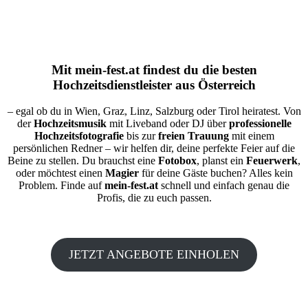
Mit
mein-fest.at
findest du die besten
Hochzeitsdienstleister aus Österreich
– egal ob du in Wien, Graz, Linz, Salzburg oder Tirol heiratest. Von
der
Hochzeitsmusik
mit Liveband oder DJ über
professionelle
Hochzeitsfotografie
bis zur
freien Trauung
mit einem
persönlichen Redner – wir helfen dir, deine perfekte Feier auf die
Beine zu stellen. Du brauchst eine
Fotobox
, planst ein
Feuerwerk
,
oder möchtest einen
Magier
für deine Gäste buchen? Alles kein
Problem. Finde auf
mein-fest.at
schnell und einfach genau die
Profis, die zu euch passen.
JETZT ANGEBOTE EINHOLEN