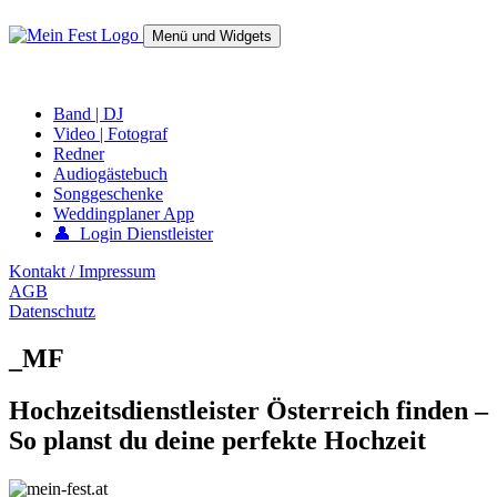
Springe
zum
Menü und Widgets
Inhalt
mein-fest.at – Band / Fotograf für Hochzeit oder Fest buchen!
Band | DJ
Video | Fotograf
Redner
Audiogästebuch
Songgeschenke
Weddingplaner App
👤 Login Dienstleister
Kontakt / Impressum
AGB
Datenschutz
_MF
Hochzeitsdienstleister Österreich finden –
So planst du deine perfekte Hochzeit