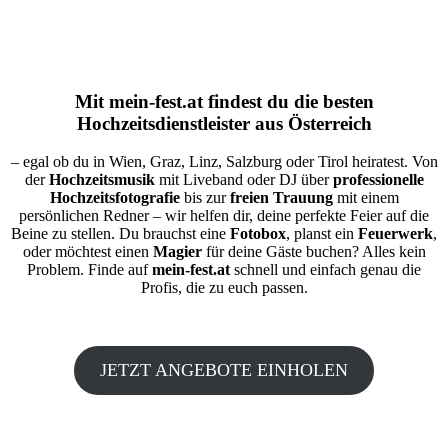
Mit
mein-fest.at
findest du die besten
Hochzeitsdienstleister aus Österreich
– egal ob du in Wien, Graz, Linz, Salzburg oder Tirol heiratest. Von
der
Hochzeitsmusik
mit Liveband oder DJ über
professionelle
Hochzeitsfotografie
bis zur
freien Trauung
mit einem
persönlichen Redner – wir helfen dir, deine perfekte Feier auf die
Beine zu stellen. Du brauchst eine
Fotobox
, planst ein
Feuerwerk
,
oder möchtest einen
Magier
für deine Gäste buchen? Alles kein
Problem. Finde auf
mein-fest.at
schnell und einfach genau die
Profis, die zu euch passen.
JETZT ANGEBOTE EINHOLEN