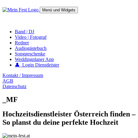
Springe
zum
Menü und Widgets
Inhalt
mein-fest.at – Band / Fotograf für Hochzeit oder Fest buchen!
Band | DJ
Video | Fotograf
Redner
Audiogästebuch
Songgeschenke
Weddingplaner App
👤 Login Dienstleister
Kontakt / Impressum
AGB
Datenschutz
_MF
Hochzeitsdienstleister Österreich finden –
So planst du deine perfekte Hochzeit